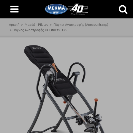
Αρχική
Μασάζ - Pilates
Πάγκοι Αναστροφής (Αποσυμπίεσης)
Πάγκος Αναστροφής JK Fitness D35