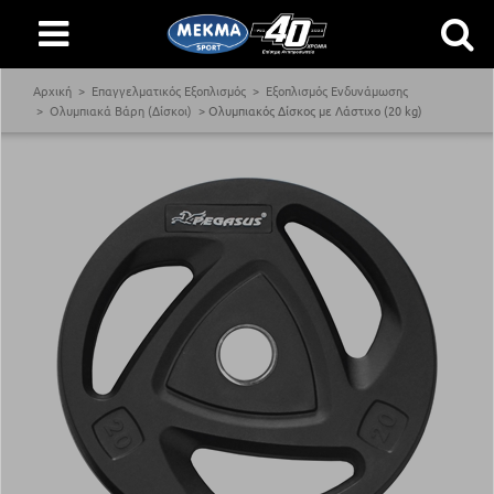
Αρχική
Επαγγελματικός Εξοπλισμός
Εξοπλισμός Ενδυνάμωσης
Ολυμπιακά Βάρη (Δίσκοι)
Ολυμπιακός Δίσκος με Λάστιχο (20 kg)