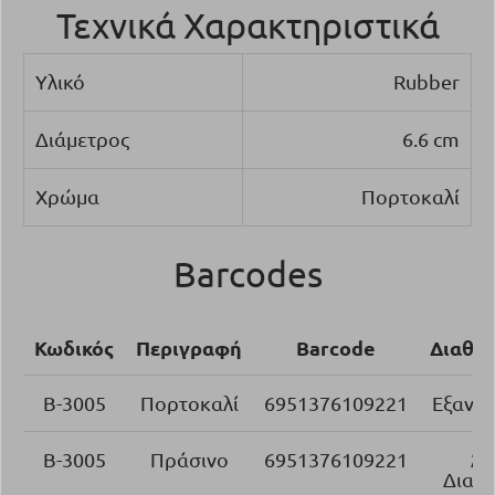
Τεχνικά Χαρακτηριστικά
Υλικό
Rubber
Διάμετρος
6.6 cm
Χρώμα
Πορτοκαλί
Barcodes
Κωδικός
Περιγραφή
Barcode
Διαθεσ
B-3005
Πορτοκαλί
6951376109221
Εξαντ
B-3005
Πράσινο
6951376109221
Άμ
Διαθ