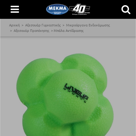
Αρχική
Αξεσουάρ Γυμναστικής
Μικροόργανα Ενδυνάμωσης
Αξεσουάρ Προπόνησης
Μπάλα Αντίδρασης