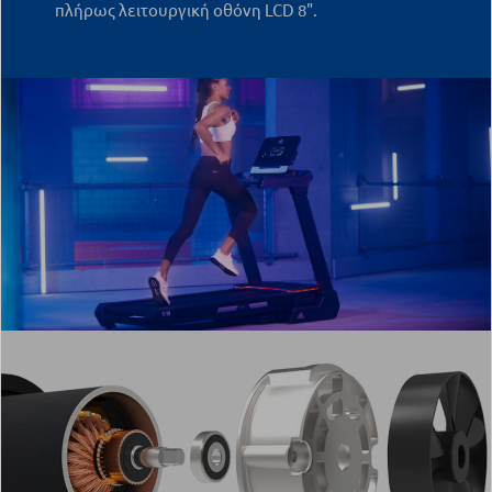
πλήρως λειτουργική οθόνη LCD 8".