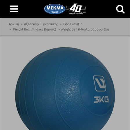
Αρχική
Αξεσουάρ Γυμναστικής
Είδη CrossFit
Weight Ball (Μπάλες βάρους)
Weight Ball (Μπάλα βάρους) 3kg