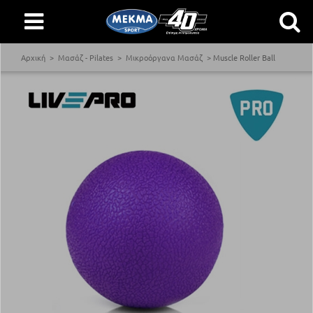
Αρχική
Μασάζ - Pilates
Μικροόργανα Μασάζ
Muscle Roller Ball