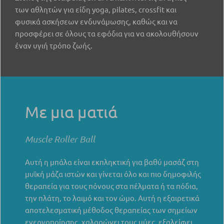
των αθλητών για είδη yoga, pilates, crossfit και
φυσικά ασκήσεων ενδυνάμωσης, καθώς και να
προσφέρει σε όλους τα εφόδια για να ακολουθήσουν
έναν υγιή τρόπο ζωής.
Με μια ματιά
Muscle Roller Ball
Αυτή η μπάλα είναι εκπληκτική για βαθύ μασάζ στη
μυϊκή μάζα ιστών και γίνεται όλο και πιο δημοφιλής
θεραπεία για τους πόνους στα πέλματα ή τα πόδια,
την πλάτη, το λαιμό και τον ώμο. Αυτή η εξαιρετικά
αποτελεσματική μέθοδος θεραπείας των σημείων
ενεργοποίησης, χαλαρώνει τους μύες, εξαλείφει