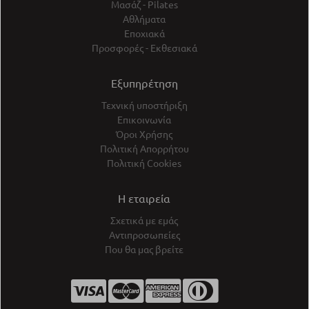
Μασάζ - Pilates
Αθλήματα
Εποχιακά
Προσφορές - Εκθεσιακά
Εξυπηρέτηση
Τεχνική υποστήριξη
Επικοινωνία
Όροι Χρήσης
Πολιτική Απορρήτου
Πολιτική Cookies
Η εταιρεία
Σχετικά με εμάς
Αντιπροσωπείες
Που θα μας βρείτε