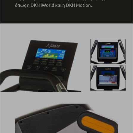
όπως η DKN iWorld και η DKN Motion.