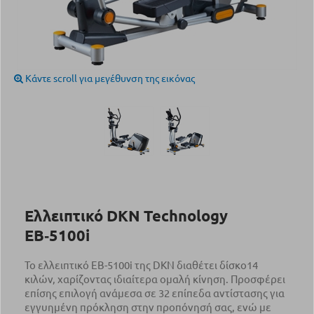
Κάντε scroll για μεγέθυνση της εικόνας
Ελλειπτικό DKN Technology
EB‑5100i
Το ελλειπτικό EB-5100i της DKN διαθέτει δίσκο14
κιλών, χαρίζοντας ιδιαίτερα ομαλή κίνηση. Προσφέρει
επίσης επιλογή ανάμεσα σε 32 επίπεδα αντίστασης για
εγγυημένη πρόκληση στην προπόνησή σας, ενώ με