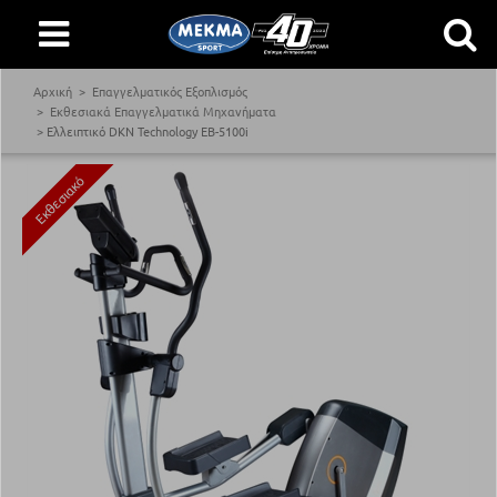
Αρχική
Επαγγελματικός Εξοπλισμός
Εκθεσιακά Επαγγελματικά Μηχανήματα
Ελλειπτικό DKN Technology EB-5100i
Εκθεσιακό