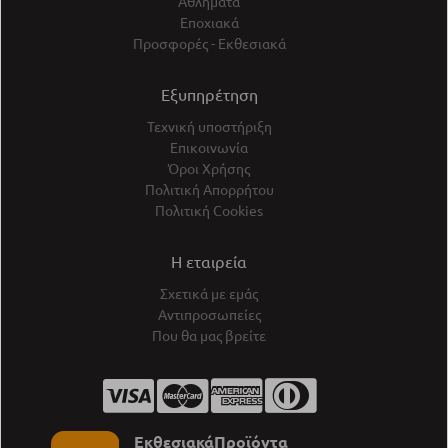
Αθλήματα
Εποχιακά
Προσφορές - Εκθεσιακά
Εξυπηρέτηση
Τεχνική υποστήριξη
Επικοινωνία
Όροι Χρήσης
Πολιτική Απορρήτου
Πολιτική Cookies
Η εταιρεία
Σχετικά με εμάς
Αντιπροσωπείες
Που θα μας βρείτε
ΕκθεσιακάΠροϊόντα