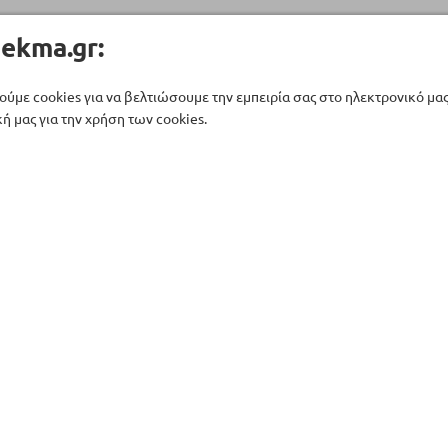
ekma.gr:
ούμε cookies για να βελτιώσουμε την εμπειρία σας στο ηλεκτρονικό μα
ή μας για την χρήση των cookies.
Εξυπηρέτηση
Η εταιρεία
τικής
Τεχνική υποστήριξη
Σχετικά με εμάς
ς Εξοπλισμός
Επικοινωνία
Αντιπροσωπείες
αστικής
Όροι Χρήσης
Που θα μας βρείτε