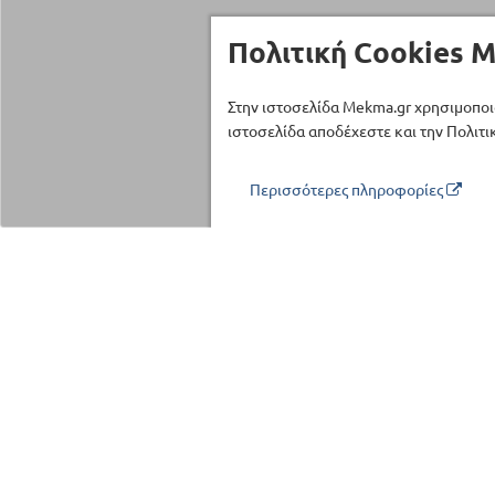
Πολιτική Cookies M
Στην ιστοσελίδα Mekma.gr χρησιμοποι
ιστοσελίδα αποδέχεστε και την Πολιτικ
Περισσότερες πληροφορίες
Τηλέφωνο επικοινωνίας
210 27 58 228
Κατηγορίες
Όργανα Γυμνασ
Επαγγελματικό
©2026 ΜΕΚΜΑ Α.Ε.
Αξεσουάρ Γυμν
ΜΕΚΜΑ Sport