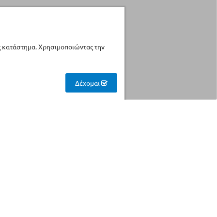
ς κατάστημα. Χρησιμοποιώντας την
Δέχομαι
ΕκθεσιακάΠροϊόντα
Βρείτε προϊόντα σε
χαμηλότερες τιμές