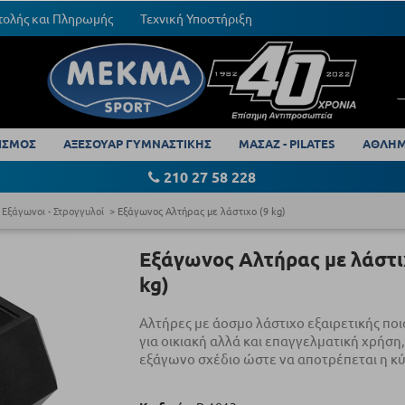
τολής και Πληρωμής
Τεχνική Υποστήριξη
ΙΣΜΟΣ
ΑΞΕΣΟΥΑΡ ΓΥΜΝΑΣΤΙΚΗΣ
ΜΑΣΑΖ - PILATES
ΑΘΛΗΜ
210 27 58 228
 Εξάγωνοι - Στρογγυλοί
Εξάγωνος Αλτήρας με λάστιχο (9 kg)
Εξάγωνος Αλτήρας με λάστι
kg)
Αλτήρες με άοσμο λάστιχο εξαιρετικής πο
για οικιακή αλλά και επαγγελματική χρήση,
εξάγωνο σχέδιο ώστε να αποτρέπεται η κύ