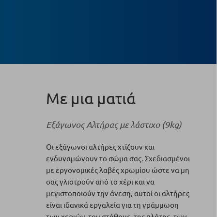
Με μια ματιά
Εξάγωνος Αλτήρας με λάστιχο (9kg)
Οι εξάγωνοι αλτήρες χτίζουν και
ενδυναμώνουν το σώμα σας. Σχεδιασμένοι
με εργονομικές λαβές χρωμίου ώστε να μη
σας γλιστρούν από το χέρι και να
μεγιστοποιούν την άνεση, αυτοί οι αλτήρες
είναι ιδανικά εργαλεία για τη γράμμωση
των χεριών, του στήθους, της πλάτης, των