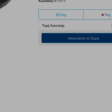
Κωδικός:
Β-1013
9 kg
9kg
Τιμή Λιανικής
Αποκτήστε το Τώρα