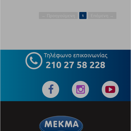
← Προηγούμενη
Επόμενη →
1
Τηλέφωνο επικοινωνίας
210 27 58 228