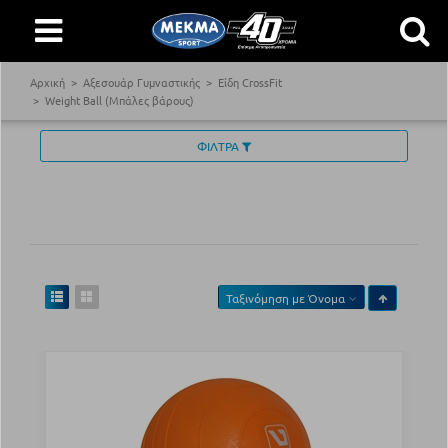
Αρχική
Αξεσουάρ Γυμναστικής
Είδη CrossFit
Weight Ball (Μπάλες βάρους)
ΦΙΛΤΡΑ
Ταξινόμηση με
Όνομα