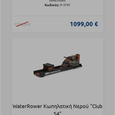
Εκθεσιακό
Κωδικός:
Ρ-3741
1099,00 €
1538,00 €
WaterRower Κωπηλατική Νερού "Club
S4"