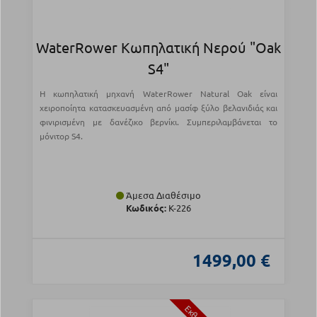
WaterRower Κωπηλατική Νερού "Oak
S4"
Η κωπηλατική μηχανή WaterRower Natural Oak είναι
χειροποίητα κατασκευασμένη από μασίφ ξύλο βελανιδιάς και
φινιρισμένη με δανέζικο βερνίκι. Συμπεριλαμβάνεται το
μόνιτορ S4.
Άμεσα Διαθέσιμο
Κωδικός:
Κ-226
1499,00 €