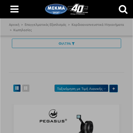
Αρχική
Επαγγελματικός Εξοπλισμός
Καρδιοαναπνευστικά Μηχανήματα
Κωπηλασίες
ΦΙΛΤΡΑ
Ταξινόμηση με
Τιμή Λιανικής